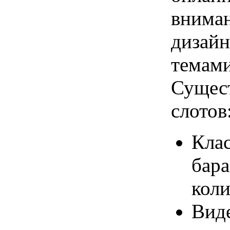
вниман
дизай
темами
Сущест
слотов
Клас
бар
коли
Вид