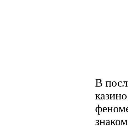
В посл
казино
феноме
знаком