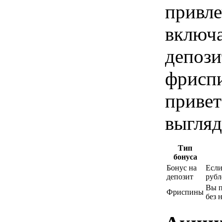
привле
включа
депози
фрисп
привет
выгляд
Тип
бонуса
Бонус на
Если
депозит
рубл
Вы п
Фриспины
без 