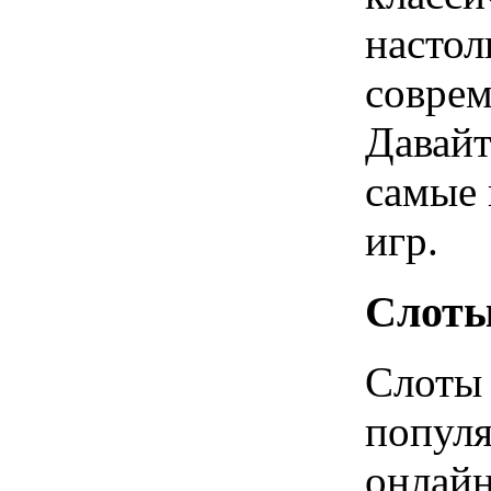
настол
совре
Давайт
самые 
игр.
Слот
Слоты 
популя
онлайн