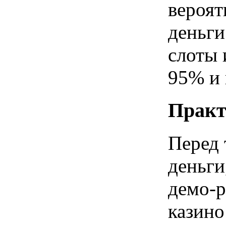
вероят
деньги
слоты 
95% и
Практ
Перед 
деньги
демо-
казино