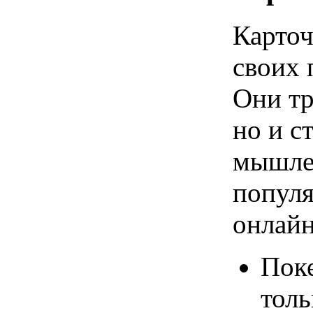
Карточ
своих 
Они тр
но и с
мышле
популя
онлайн
Поке
толь