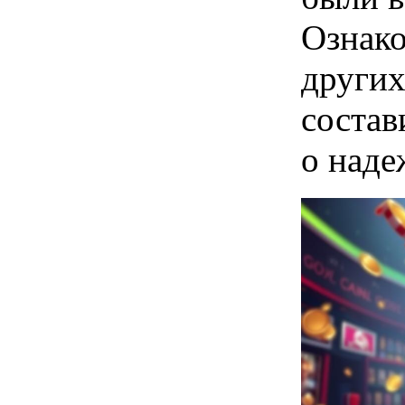
Ознако
других
состав
о наде