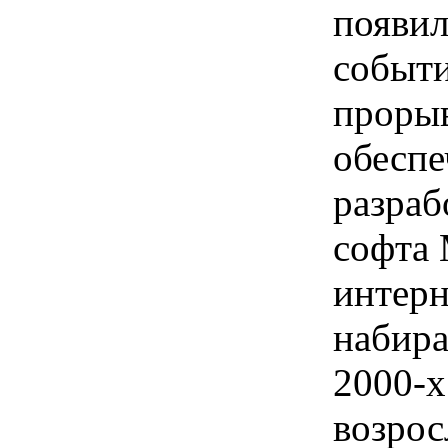
появил
событи
проры
обеспе
разраб
софта 
интерн
набира
2000-х
возрос