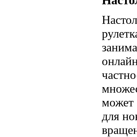
Насто
Настол
рулетк
занима
онлайн
частно
множес
может 
для но
вращен