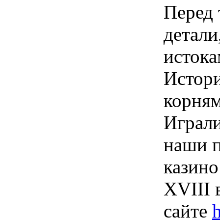
Перед 
детали
истока
Истори
корням
Играли
наши п
казино
XVIII 
сайте
h