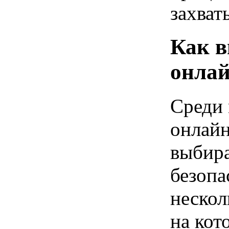
захва
Как в
онлай
Среди
онлайн
выбира
безопа
нескол
на кот