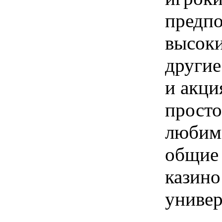
предпо
высоки
другие
и акци
просто
любимы
общие
казино
униве