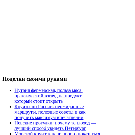
Поделки
своими руками
Нутрия фермерская, польза мяса:
практический взгляд на продукт,
который стоит открыть
Круизы по России: неожиданные
маршруты, полезные советы и как
получить максимум впечатлений
Невские прогулки: почему теплоход —
лучший способ увидеть Петербург
Морской круиз: как не просто покататься