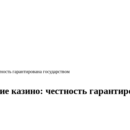
тность гарантирована государством
е казино: честность гарантир