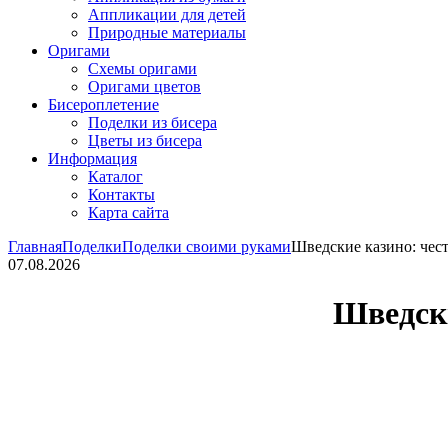
Аппликации для детей
Природные материалы
Оригами
Схемы оригами
Оригами цветов
Бисероплетение
Поделки из бисера
Цветы из бисера
Информация
Каталог
Контакты
Карта сайта
Главная
Поделки
Поделки своими руками
Шведские казино: чес
07.08.2026
Шведски