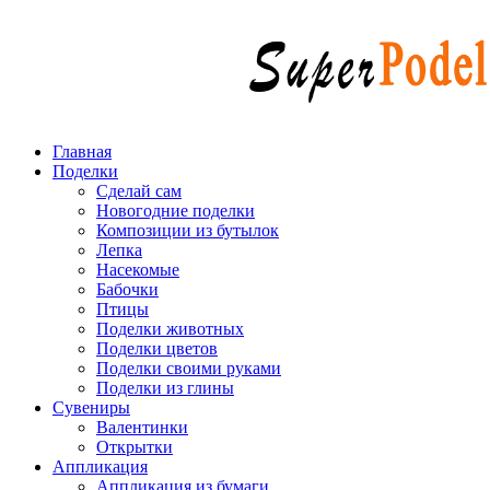
Главная
Поделки
Сделай сам
Новогодние поделки
Композиции из бутылок
Лепка
Насекомые
Бабочки
Птицы
Поделки животных
Поделки цветов
Поделки своими руками
Поделки из глины
Сувениры
Валентинки
Открытки
Аппликация
Аппликация из бумаги