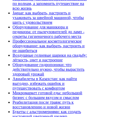
по волнам, а запомнить путешествие на
всю жизнь
Jaguar: как выбрать, настроить и
ухаживать за швейной машиной, чтобы
шить с удовольствием
Оборудование для маникюра и
педикюра: от пылеуловителей до ламп -
секреты гигиеничного рабочего места
Профессиональное косметологическое
оборудование: как выбрать, настроить и
не ошибиться
Воздушные гелиевые шарики на свадьбу:
лёгкость, цвет и настроение
Оборудование гидропоники: что
действительно нужно, чтобы вырастить
здоровый урожай
Авиабилеты в Казахстан: как найти
выгодно, избежать ошибок и
путешествовать с комфортом
Микромаркет готовой еды: небольшой
бизнес с большим вкусом и смыслом
Реабилитация после травм: путь к
восстановлению и новой жизни
Букеты с альстромериями: как создать
настоящий цветочный шедевр