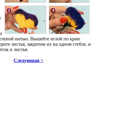
е
и
 зеленой нитью. Вышейте иглой по краю
рите листья, закрепив их на одном стебле, и
ток и листья.
Следующая >