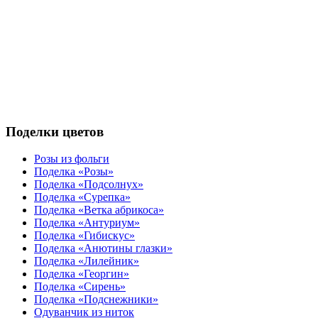
Поделки
цветов
Розы из фольги
Поделка «Розы»
Поделка «Подсолнух»
Поделка «Сурепка»
Поделка «Ветка абрикоса»
Поделка «Антуриум»
Поделка «Гибискус»
Поделка «Анютины глазки»
Поделка «Лилейник»
Поделка «Георгин»
Поделка «Сирень»
Поделка «Подснежники»
Одуванчик из ниток