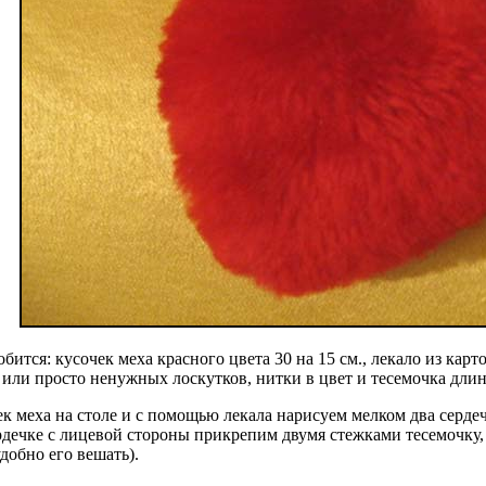
бится: кусочек меха красного цвета 30 на 15 см., лекало из карто
 или просто ненужных лоскутков, нитки в цвет и тесемочка длин
к меха на столе и с помощью лекала нарисуем мелком два сердечк
рдечке с лицевой стороны прикрепим двумя стежками тесемочку, 
добно его вешать).