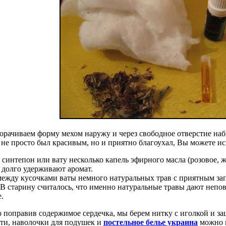
орачиваем форму мехом наружу и через свободное отверстие наб
не просто был красивым, но и приятно благоухал, Вы можете ис
 синтепон или вату несколько капель эфирного масла (розовое, ж
 долго удерживают аромат.
между кусочками ваты немного натуральных трав с приятным зап
 В старину считалось, что именно натуральные травы дают неп
.
о поправив содержимое сердечка, мы берем нитку с иголкой и за
ти, наволочки для подушек и
постельное белье украина
можно 