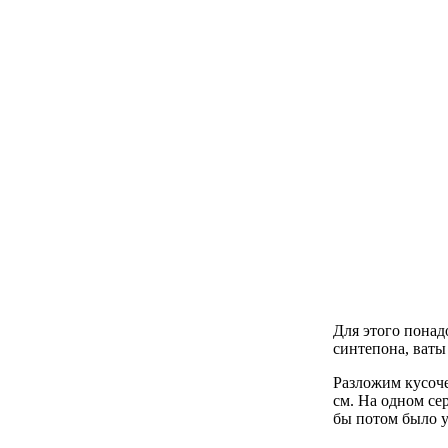
Для этого понадо
синтепона, ваты
Разложим кусоче
см. На одном се
бы потом было у