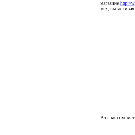
магазине
http://
мех, вытаскивая 
Вот наш пушисты