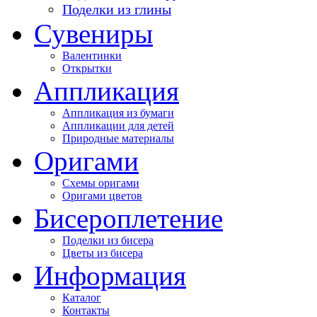
Поделки из глины
Сувениры
Валентинки
Открытки
Аппликация
Аппликация из бумаги
Аппликации для детей
Природные материалы
Оригами
Схемы оригами
Оригами цветов
Бисероплетение
Поделки из бисера
Цветы из бисера
Информация
Каталог
Контакты