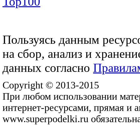
Пользуясь данным ресурс
на сбор, анализ и хранен
данных согласно
Правила
Copyright © 2013-2015
При любом использовании матер
интернет-ресурсами, прямая и 
www.superpodelki.ru обязательна