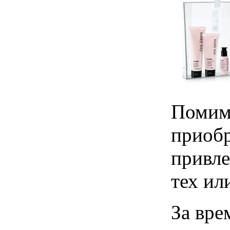
Помим
приобр
привле
тех ил
За вре