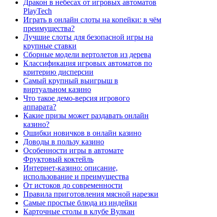
Дракон в небесах от игровых автоматов
PlayTech
Играть в онлайн слоты на копейки: в чём
преимущества?
Лучшие слоты для безопасной игры на
крупные ставки
Сборные модели вертолетов из дерева
Классификация игровых автоматов по
критерию дисперсии
Самый крупный выигрыш в
виртуальном казино
Что такое демо-версия игрового
аппарата?
Какие призы может раздавать онлайн
казино?
Ошибки новичков в онлайн казино
Доводы в пользу казино
Особенности игры в автомате
Фруктовый коктейль
Интернет-казино: описание,
использование и преимущества
От истоков до современности
Правила приготовления мясной нарезки
Самые простые блюда из индейки
Карточные столы в клубе Вулкан