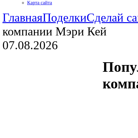
Карта сайта
Главная
Поделки
Сделай с
компании Мэри Кей
07.08.2026
Попу
комп