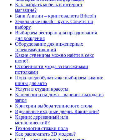
Как выбрать мебель в интернет
магазине?
Банк Англии – криптовалюта Britcoin
Зеркальные шкаф – купе. Советы по
выбору
Выбираем ресторан для празднования
дня рождения
Оборудование для инженерных
телекоммуникаций
Какие сувениры можно найти в секс
шопе?
Особенности ухода за натяжными
потолками
Пора «переобуваться»: выбираем зимние
шины для авто
Услуги в студии красоты
Капельница на дома – вариант выхода из
запоя
Критерии выбора теннисного стола
Идеальные входные двери. Какие они?
Карниз: деревянный или
металлический?
Технология стяжки пола
Как распечатать 3D модель?
СТО – качественный автосервис