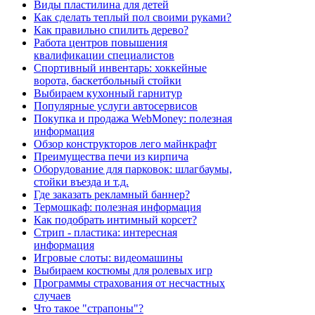
Виды пластилина для детей
Как сделать теплый пол своими руками?
Как правильно спилить дерево?
Работа центров повышения
квалификации специалистов
Спортивный инвентарь: хоккейные
ворота, баскетбольный стойки
Выбираем кухонный гарнитур
Популярные услуги автосервисов
Покупка и продажа WebMoney: полезная
информация
Обзор конструкторов лего майнкрафт
Преимущества печи из кирпича
Оборудование для парковок: шлагбаумы,
стойки въезда и т.д.
Где заказать рекламный баннер?
Термошкаф: полезная информация
Как подобрать интимный корсет?
Стрип - пластика: интересная
информация
Игровые слоты: видеомашины
Выбираем костюмы для ролевых игр
Программы страхования от несчастных
случаев
Что такое "страпоны"?