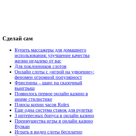
Сделай
сам
Купить массажеры для домашнего
использования: улучшение качества
жизни недалеко от вас
Для поклонников слотов
Онлайн слоты с «игрой на удвоение»:
феномен огромной популярност
Фриспины – шанс на сказочный
выигрыш
Появилось первое онлайн казино в
аниме стилистике
Плюсы копии часов Rolex
Еще одна система ставок для рулетки
3 интересных бонуса в онлайн казино
Преимущества игры в онлайн казино
Вулкан
Играть в видео слоты бесплатно