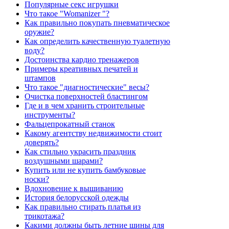
Популярные секс игрушки
Что такое "Womanizer "?
Как правильно покупать пневматическое
оружие?
Как определить качественную туалетную
воду?
Достоинства кардио тренажеров
Примеры креативных печатей и
штампов
Что такое "диагностические" весы?
Очистка поверхностей бластингом
Где и в чем хранить строительные
инструменты?
Фальцепрокатный станок
Какому агентству недвижимости стоит
доверять?
Как стильно украсить праздник
воздушными шарами?
Купить или не купить бамбуковые
носки?
Вдохновение к вышиванию
История белорусской одежды
Как правильно стирать платья из
трикотажа?
Какими должны быть летние шины для