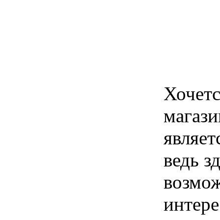
Хочетс
магази
являет
ведь з
возмож
интер