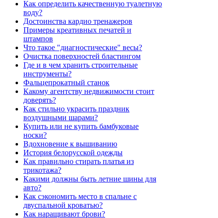
Как определить качественную туалетную
воду?
Достоинства кардио тренажеров
Примеры креативных печатей и
штампов
Что такое "диагностические" весы?
Очистка поверхностей бластингом
Где и в чем хранить строительные
инструменты?
Фальцепрокатный станок
Какому агентству недвижимости стоит
доверять?
Как стильно украсить праздник
воздушными шарами?
Купить или не купить бамбуковые
носки?
Вдохновение к вышиванию
История белорусской одежды
Как правильно стирать платья из
трикотажа?
Какими должны быть летние шины для
авто?
Как сэкономить место в спальне с
двуспальной кроватью?
Как наращивают брови?