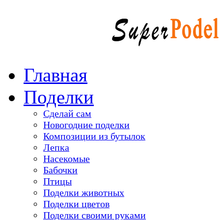
Главная
Поделки
Сделай сам
Новогодние поделки
Композиции из бутылок
Лепка
Насекомые
Бабочки
Птицы
Поделки животных
Поделки цветов
Поделки своими руками