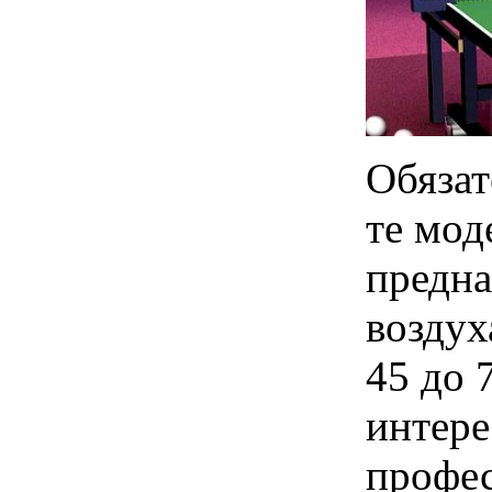
Обязат
те мод
предна
воздух
45 до 7
интер
профес