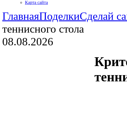
Карта сайта
Главная
Поделки
Сделай с
теннисного стола
08.08.2026
Крит
тенн