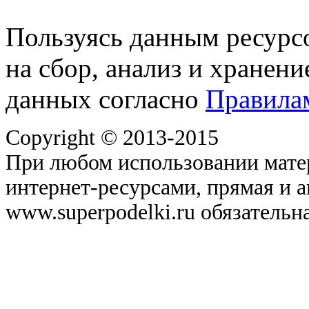
Пользуясь данным ресурс
на сбор, анализ и хранен
данных согласно
Правила
Copyright © 2013-2015
При любом использовании матер
интернет-ресурсами, прямая и 
www.superpodelki.ru обязательна