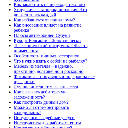
Как заработать на переводе текстов?
Хирургическая эндокринология. Это
должен знать каждый
Как избавиться от папилломы?
Как рисование влияет на развитие
ребенка?
Плюсы автомобилей Сузуки
Курорт Болгарии – Золотые пески
Телескопический погрузчик. Область
применения
Особенности пивных ресторанов
Что нужно взять с собой на рыбалку?
Мебель из металла – надежно,
практично, долговечно и роскошно
Фотокнига – популярный подарок на все
праздники
Лучшие интернет магазины сети
Как взыскать дебиторскую
задолженность?
Как построить дачный дом?
Можно ли отремонтировать
холодильник?
Популярные свадебные услуги
Инструменты для работы с тестом
Как заменить обивку дивана?