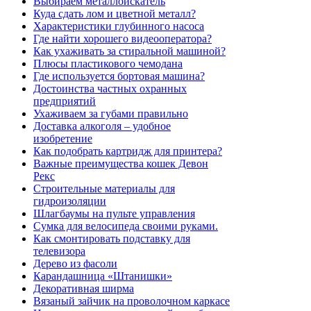
Выбираем металлоискатель
Куда сдать лом и цветной металл?
Характеристики глубинного насоса
Где найти хорошего видеооператора?
Как ухаживать за стиральной машиной?
Плюсы пластикового чемодана
Где используется бортовая машина?
Достоинства частных охранных
предприятий
Ухаживаем за губами правильно
Доставка алкоголя – удобное
изобретение
Как подобрать картридж для принтера?
Важные преимущества кошек Девон
Рекс
Строительные материалы для
гидроизоляции
Шлагбаумы на пульте управления
Сумка для велосипеда своими руками.
Как смонтировать подставку для
телевизора
Дерево из фасоли
Карандашница «Штанишки»
Декоративная ширма
Вязаный зайчик на проволочном каркасе