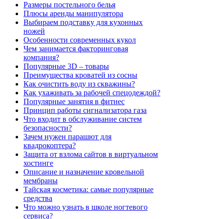
Размеры постельного белья
Плюсы аренды манипулятора
Выбираем подставку для кухонных
ножей
Особенности современных кукол
Чем занимается факторинговая
компания?
Популярные 3D – товары
Преимущества кроватей из сосны
Как очистить воду из скважины?
Как ухаживать за рабочей спецодеждой?
Популярные занятия в фитнес
Принцип работы сигнализатора газа
Что входит в обслуживание систем
безопасности?
Зачем нужен парашют для
квадрокоптера?
Защита от взлома сайтов в виртуальном
хостинге
Описание и назначение кровельной
мембраны
Тайская косметика: самые популярные
средства
Что можно узнать в школе ногтевого
сервиса?