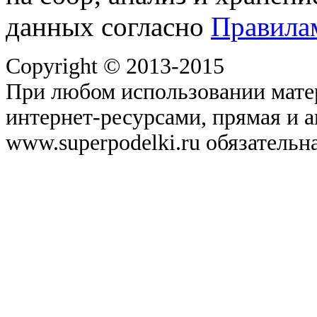
данных согласно
Правила
Copyright © 2013-2015
При любом использовании матер
интернет-ресурсами, прямая и 
www.superpodelki.ru обязательна