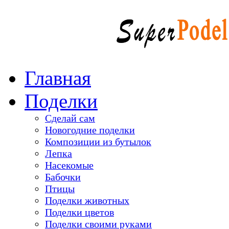
Главная
Поделки
Сделай сам
Новогодние поделки
Композиции из бутылок
Лепка
Насекомые
Бабочки
Птицы
Поделки животных
Поделки цветов
Поделки своими руками