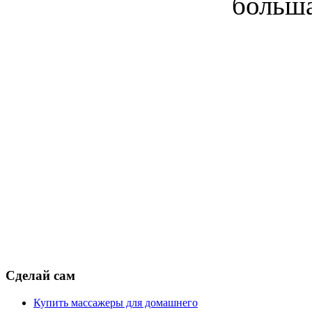
больша
Сделай
сам
Купить массажеры для домашнего