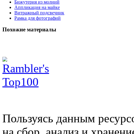
Бижутерия из молний
Аппликация на майке
Витражный подсвечник
Рамка для фотографий
Похожие
материалы
Пользуясь данным ресурс
на сбор, анализ и хранен