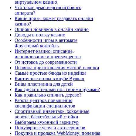
виртуальном казино
Что такое демо-версия игрового
аппарата?
Какие призы может раздавать онлайн
казино?
Ошибки новичков в онлайн казино
Доводы в пользу казино
Особенности игры в автомате
Фруктовый коктейль
Интернет-казино: описание,
использование и преимущества
От истоков до современности
Правила приготовления мясной нарезки
Самые простые блюда из индейки
Карточные столы в клубе Вулкан
Виды пластилина для детей
Как сделать теплый пол своими руками?
Как правильно спилить дерево?
Работа центров повышения
квалификации специалистов
Спортивный инвентарь: хоккейные
ворота, баскетбольный стойки
Выбираем кухонный гарнитур
Популярные услуги автосервисов
Покупка и продажа WebMoney: полезная