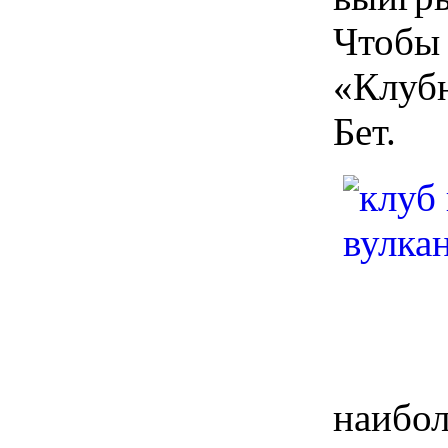
Чтобы 
«Клубн
Бет.
наибол