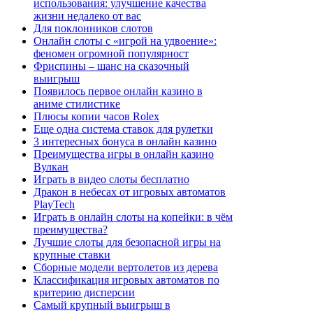
использования: улучшение качества
жизни недалеко от вас
Для поклонников слотов
Онлайн слоты с «игрой на удвоение»:
феномен огромной популярност
Фриспины – шанс на сказочный
выигрыш
Появилось первое онлайн казино в
аниме стилистике
Плюсы копии часов Rolex
Еще одна система ставок для рулетки
3 интересных бонуса в онлайн казино
Преимущества игры в онлайн казино
Вулкан
Играть в видео слоты бесплатно
Дракон в небесах от игровых автоматов
PlayTech
Играть в онлайн слоты на копейки: в чём
преимущества?
Лучшие слоты для безопасной игры на
крупные ставки
Сборные модели вертолетов из дерева
Классификация игровых автоматов по
критерию дисперсии
Самый крупный выигрыш в