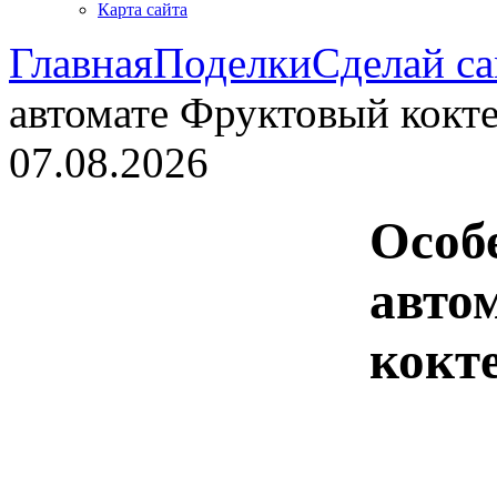
Карта сайта
Главная
Поделки
Сделай с
автомате Фруктовый кокт
07.08.2026
Особ
авто
кокт