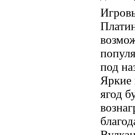
Игровы
Платин
возмож
популя
под на
Яркие 
ягод б
вознаг
благод
Вулкан