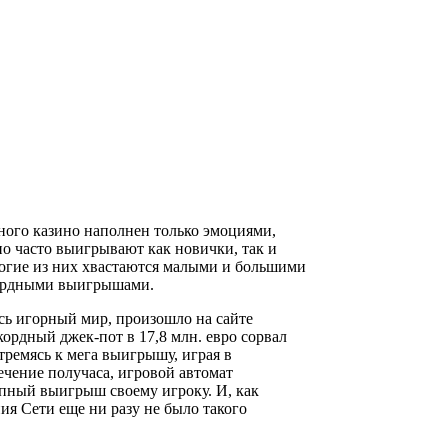
ьного казино наполнен только эмоциями,
но часто выигрывают как новички, так и
огие из них хвастаются малыми и большими
кордными выигрышами.
сь игорный мир, произошло на сайте
ордный джек-пот в 17,8 млн. евро сорвал
тремясь к мега выигрышу, играя в
ечение получаса, игровой автомат
упный выигрыш своему игроку. И, как
ния Сети еще ни разу не было такого