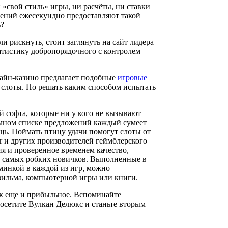
 «свой стиль» игры, ни расчёты, ни ставки
дений ежесекундно предоставляют такой
ь?
и рискнуть, стоит заглянуть на сайт лидера
атистику добропорядочного с контролем
айн-казино предлагает подобные
игровые
н слоты. Но решать каким способом испытать
й софта, которые ни у кого не вызывают
громном списке предложений каждый сумеет
ь. Поймать птицу удачи помогут слоты от
tor и других производителей геймблерского
ия и проверенное временем качество,
 самых робких новичков. Выполненные в
минкой в каждой из игр, можно
фильма, компьютерной игры или книги.
ск еще и прибыльное. Вспоминайте
посетите Вулкан Делюкс и станьте вторым