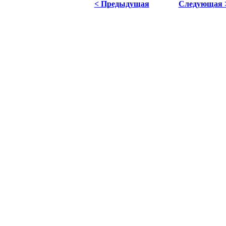
< Предыдущая
Следующая 