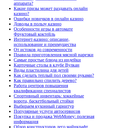
аппарата?
Какие призы может раздавать онлайн
казино?
Ошибки новичков в онлайн казино
Доводы в пользу казино
Особенности игры в автомате
Фруктовый коктейль
Интернет-казино: описание,
использование и преимущества
От истоков до современности
Правила приготовления мясной нарезки
Самые простые блюда из индейки
Карточные столы в клубе Вулкан
Виды пластилина для детей
Как сделать теплый пол своими руками?
Как правильно спилить дерево?
Работа центров повышения
квалификации специалистов
Спортивный инвентарь: хоккейные
ворота, баскетбольный стойки
Выбираем кухонный гарнитур
Популярные услуги автосервисов
Покупка и продажа WebMoney: полезная
информация
Обзор конструкторов лего майнкрафт