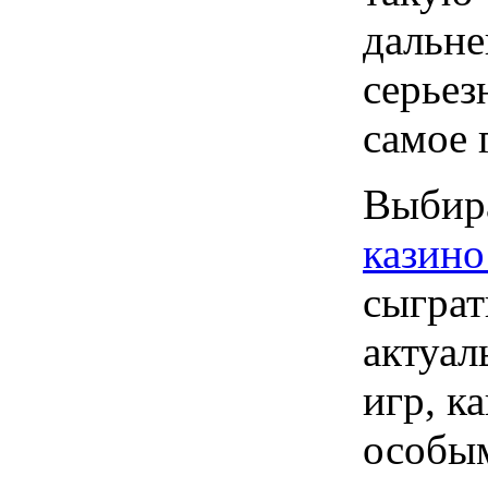
дальне
серьез
самое 
Выбир
казино
сыграт
актуал
игр, к
особым