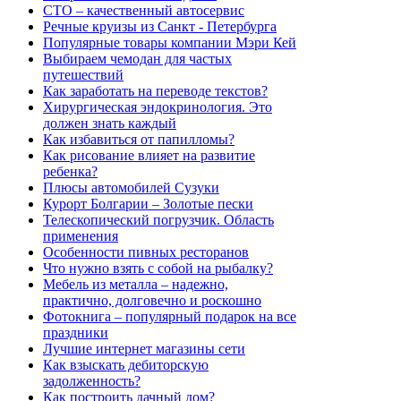
СТО – качественный автосервис
Речные круизы из Санкт - Петербурга
Популярные товары компании Мэри Кей
Выбираем чемодан для частых
путешествий
Как заработать на переводе текстов?
Хирургическая эндокринология. Это
должен знать каждый
Как избавиться от папилломы?
Как рисование влияет на развитие
ребенка?
Плюсы автомобилей Сузуки
Курорт Болгарии – Золотые пески
Телескопический погрузчик. Область
применения
Особенности пивных ресторанов
Что нужно взять с собой на рыбалку?
Мебель из металла – надежно,
практично, долговечно и роскошно
Фотокнига – популярный подарок на все
праздники
Лучшие интернет магазины сети
Как взыскать дебиторскую
задолженность?
Как построить дачный дом?