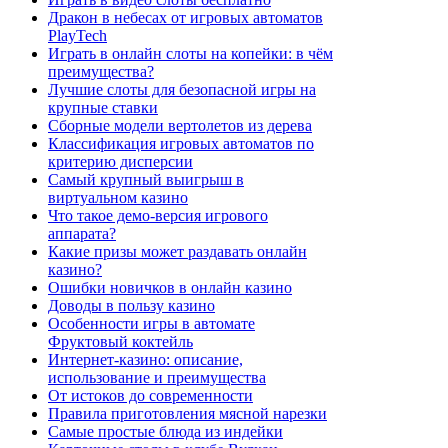
Дракон в небесах от игровых автоматов
PlayTech
Играть в онлайн слоты на копейки: в чём
преимущества?
Лучшие слоты для безопасной игры на
крупные ставки
Сборные модели вертолетов из дерева
Классификация игровых автоматов по
критерию дисперсии
Самый крупный выигрыш в
виртуальном казино
Что такое демо-версия игрового
аппарата?
Какие призы может раздавать онлайн
казино?
Ошибки новичков в онлайн казино
Доводы в пользу казино
Особенности игры в автомате
Фруктовый коктейль
Интернет-казино: описание,
использование и преимущества
От истоков до современности
Правила приготовления мясной нарезки
Самые простые блюда из индейки