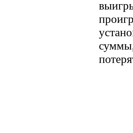
выигры
проигр
устано
суммы,
потеря