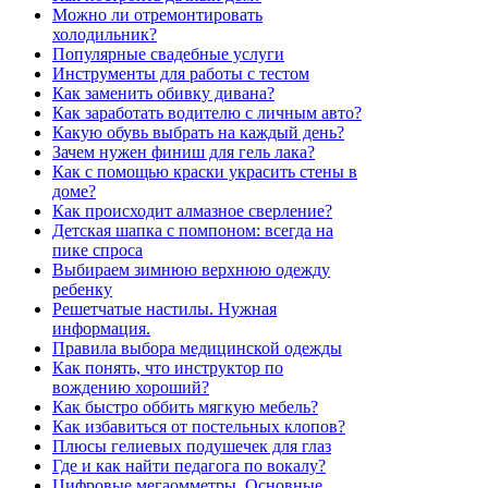
Можно ли отремонтировать
холодильник?
Популярные свадебные услуги
Инструменты для работы с тестом
Как заменить обивку дивана?
Как заработать водителю с личным авто?
Какую обувь выбрать на каждый день?
Зачем нужен финиш для гель лака?
Как с помощью краски украсить стены в
доме?
Как происходит алмазное сверление?
Детская шапка с помпоном: всегда на
пике спроса
Выбираем зимнюю верхнюю одежду
ребенку
Решетчатые настилы. Нужная
информация.
Правила выбора медицинской одежды
Как понять, что инструктор по
вождению хороший?
Как быстро оббить мягкую мебель?
Как избавиться от постельных клопов?
Плюсы гелиевых подушечек для глаз
Где и как найти педагога по вокалу?
Цифровые мегаомметры. Основные