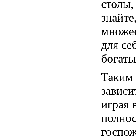
столы,
знайте
множес
для себ
богаты
Таким 
зависи
играя 
полнос
госпож