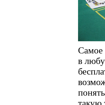
Самое 
в люб
беспла
возмож
понять
такую 