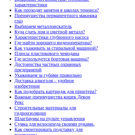
характеристики
Как проходят занятия в школах тенниса?
Преимущества перманентного макияжа
глаз
Выбираем металлоискатель
Куда сдать лом и цветной металл?
Характеристики глубинного насоса
Где найти хорошего видеооператора?
Как ухаживать за стиральной машиной?
Плюсы пластикового чемодана
Где используется бортовая машина?
Достоинства частных охранных
предприятий
Ухаживаем за губами правильно
Доставка алкоголя – удобное
изобретение
Как подобрать картридж для принтера?
Важные преимущества кошек Девон
Рекс
Строительные материалы для
гидроизоляции
Шлагбаумы на пульте управления
Сумка для велосипеда своими руками.
Как смонтировать подставку для
телевизора