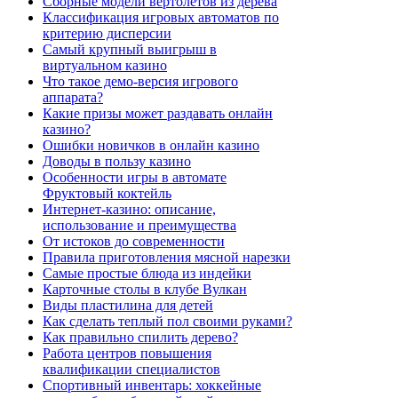
Сборные модели вертолетов из дерева
Классификация игровых автоматов по
критерию дисперсии
Самый крупный выигрыш в
виртуальном казино
Что такое демо-версия игрового
аппарата?
Какие призы может раздавать онлайн
казино?
Ошибки новичков в онлайн казино
Доводы в пользу казино
Особенности игры в автомате
Фруктовый коктейль
Интернет-казино: описание,
использование и преимущества
От истоков до современности
Правила приготовления мясной нарезки
Самые простые блюда из индейки
Карточные столы в клубе Вулкан
Виды пластилина для детей
Как сделать теплый пол своими руками?
Как правильно спилить дерево?
Работа центров повышения
квалификации специалистов
Спортивный инвентарь: хоккейные