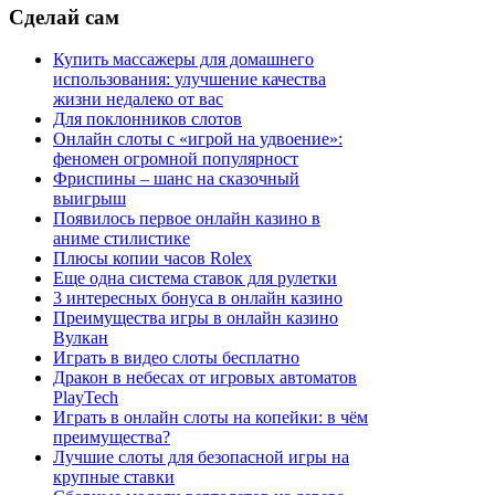
Сделай
сам
Купить массажеры для домашнего
использования: улучшение качества
жизни недалеко от вас
Для поклонников слотов
Онлайн слоты с «игрой на удвоение»:
феномен огромной популярност
Фриспины – шанс на сказочный
выигрыш
Появилось первое онлайн казино в
аниме стилистике
Плюсы копии часов Rolex
Еще одна система ставок для рулетки
3 интересных бонуса в онлайн казино
Преимущества игры в онлайн казино
Вулкан
Играть в видео слоты бесплатно
Дракон в небесах от игровых автоматов
PlayTech
Играть в онлайн слоты на копейки: в чём
преимущества?
Лучшие слоты для безопасной игры на
крупные ставки